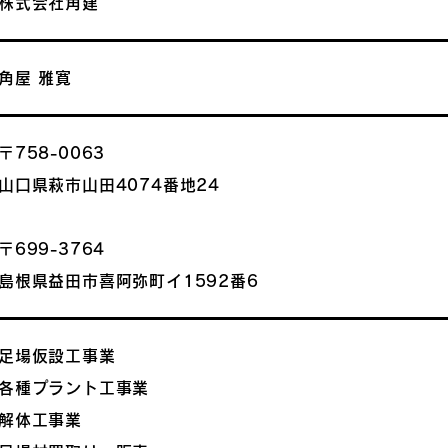
株式会社角建
角屋 雅寛
〒758-0063
山口県萩市山田4074番地24
〒699-3764
島根県益田市喜阿弥町イ1592番6
足場仮設工事業
各種プラント工事業
解体工事業